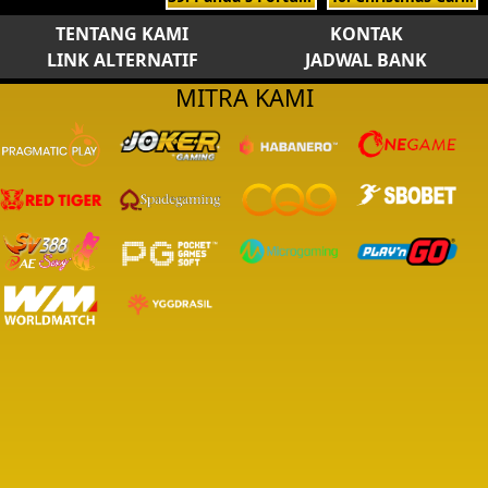
TENTANG KAMI
KONTAK
LINK ALTERNATIF
JADWAL BANK
MITRA KAMI