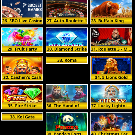
26. SBO Live Casino
27. Auto-Roulette 1
28. Buffalo King Megaways
29. Fruit Party
30. Diamond Strike
31. Roulette 3 - Macao
33. Roma
32. Caishen's Cash
34. 5 Lions Gold
35. Fire Strike
36. The Hand of Midas
37. Lucky Lightning
38. Koi Gate
39. Panda's Fortune
40. Christmas Carol Megaways