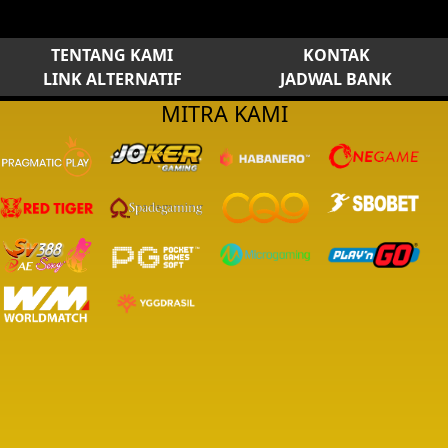
TENTANG KAMI
KONTAK
LINK ALTERNATIF
JADWAL BANK
MITRA KAMI