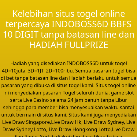
Kelebihan situs togel online
terpercaya INDOBOSS6D BBFS
10 DIGIT tanpa batasan line dan
HADIAH FULLPRIZE
Hadiah yang disediakan INDOBOSS6D untuk togel
4D=10juta, 3D=1JT, 2D=100ribu. Semua pasaran togel bisa
di bet tanpa batasan line dan Hadiah berlaku untuk semua
pasaran yang dibuka di situs togel kami. Situs togel online
ini menyediakan pasaran Togel seluruh dunia, game slot
serta Live Casino selama 24 jam penuh tanpa Libur
sehingga para member bisa menyesuaikan waktu santai
untuk bermain di situs kami. Situs kami juga menyediakan
Live Draw Singapore,Live Draw Hk, Live Draw Sydney, Live
Draw Sydney Lotto, Live Draw Hongkong Lotto,Live Draw
Sau Paolo. Sudah diakui dan dipastikan bahwa