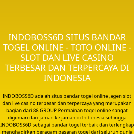
INDOBOSS6D SITUS BANDAR
TOGEL ONLINE - TOTO ONLINE -
SLOT DAN LIVE CASINO
TERBESAR DAN TERPERCAYA DI
INDONESIA
INDOBOSS6D adalah situs bandar togel online ,agen slot
dan live casino terbesar dan terpercaya yang merupakan
bagian dari 88 GROUP Permainan togel online sangat
digemari dari jaman ke jaman di Indonesia sehingga
INDOBOSS6D sebagai bandar togel terbaik dan terlengkap
menghadirkan beragam pasaran togel dari seluruh dunia