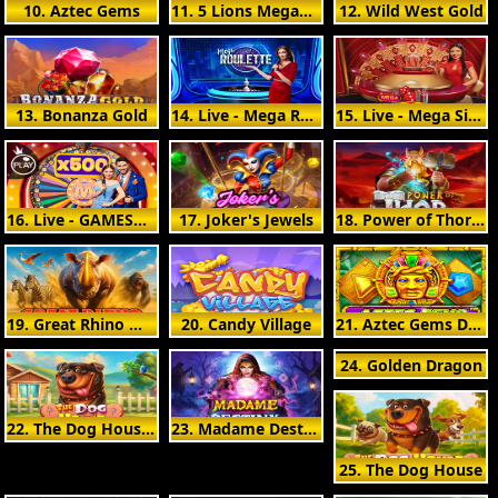
10. Aztec Gems
11. 5 Lions Megaways
12. Wild West Gold
13. Bonanza Gold
14. Live - Mega Roulette
15. Live - Mega Sic Bo
16. Live - GAMESHOWS
17. Joker's Jewels
18. Power of Thor Megaways
19. Great Rhino Megaways
20. Candy Village
21. Aztec Gems Deluxe
24. Golden Dragon
22. The Dog House Megaways
23. Madame Destiny Megaways
25. The Dog House