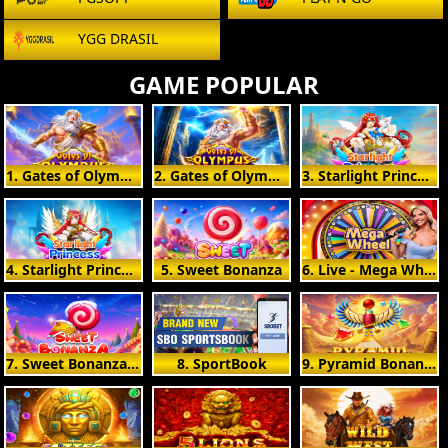
YGG DRASIL
GAME POPULAR
1. Gates of Olympus
2. Gates of Olympus 1000
3. Starlight Princess
4. Starlight Princess 1000
5. Sweet Bonanza
6. Live - Mega Wheel
7. Sweet Bonanza Xmas
8. SportBook
9. Pyramid Bonanza