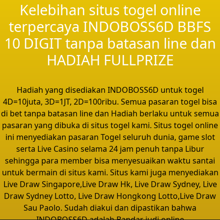
Kelebihan situs togel online
terpercaya INDOBOSS6D BBFS
10 DIGIT tanpa batasan line dan
HADIAH FULLPRIZE
Hadiah yang disediakan INDOBOSS6D untuk togel
4D=10juta, 3D=1JT, 2D=100ribu. Semua pasaran togel bisa
di bet tanpa batasan line dan Hadiah berlaku untuk semua
pasaran yang dibuka di situs togel kami. Situs togel online
ini menyediakan pasaran Togel seluruh dunia, game slot
serta Live Casino selama 24 jam penuh tanpa Libur
sehingga para member bisa menyesuaikan waktu santai
untuk bermain di situs kami. Situs kami juga menyediakan
Live Draw Singapore,Live Draw Hk, Live Draw Sydney, Live
Draw Sydney Lotto, Live Draw Hongkong Lotto,Live Draw
Sau Paolo. Sudah diakui dan dipastikan bahwa
INDOBOSS6D adalah Bandar judi online