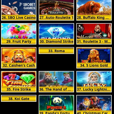
26. SBO Live Casino
27. Auto-Roulette 1
28. Buffalo King Megaways
29. Fruit Party
30. Diamond Strike
31. Roulette 3 - Macao
33. Roma
32. Caishen's Cash
34. 5 Lions Gold
35. Fire Strike
36. The Hand of Midas
37. Lucky Lightning
38. Koi Gate
39. Panda's Fortune
40. Christmas Carol Megaways